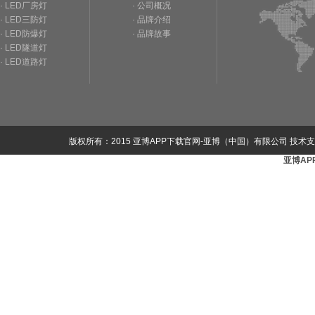
· LED厂房灯
· 公司概况
· LED三防灯
· 品牌介绍
· LED防爆灯
· 品牌故事
· LED隧道灯
· LED道路灯
版权所有：2015 亚博APP下载官网-亚博（中国）有限公司 技术支持
亚博AP